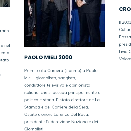
CRO
Il 200
Cultur
rario
Rossa 
presid
 e nel
Livio 
trenta
PAOLO MIELI 2000
Volont
stato
Premio alla Carriera (il primo) a Paolo
a,
Mieli, giornalista, saggista,
conduttore
televisivo e opinionista
italiano, che si occupa principalmente di
politica e storia. È
stato direttore de La
Stampa e del Corriere della Sera.
Ospite d’onore Lorenzo Del Boca,
presidente Federazione Nazionale dei
Giornalisti